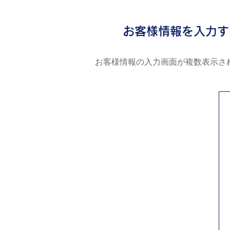
4
お客様情報を入力す
お客様情報の⼊⼒画⾯が複数表⽰さ